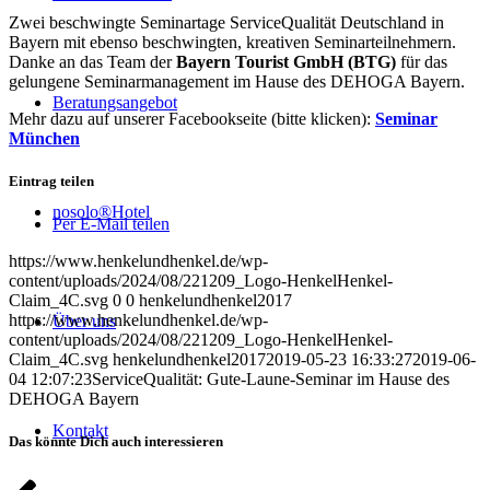
Zwei beschwingte Seminartage ServiceQualität Deutschland in
Bayern mit ebenso beschwingten, kreativen Seminarteilnehmern.
Danke an das Team der
Bayern Tourist GmbH (BTG)
für das
gelungene Seminarmanagement im Hause des DEHOGA Bayern.
Beratungsangebot
Mehr dazu auf unserer Facebookseite (bitte klicken):
Seminar
München
Eintrag teilen
nosolo®Hotel
Per E-Mail teilen
https://www.henkelundhenkel.de/wp-
content/uploads/2024/08/221209_Logo-HenkelHenkel-
Claim_4C.svg
0
0
henkelundhenkel2017
https://www.henkelundhenkel.de/wp-
Über uns
content/uploads/2024/08/221209_Logo-HenkelHenkel-
Claim_4C.svg
henkelundhenkel2017
2019-05-23 16:33:27
2019-06-
04 12:07:23
ServiceQualität: Gute-Laune-Seminar im Hause des
DEHOGA Bayern
Kontakt
Das könnte Dich auch interessieren