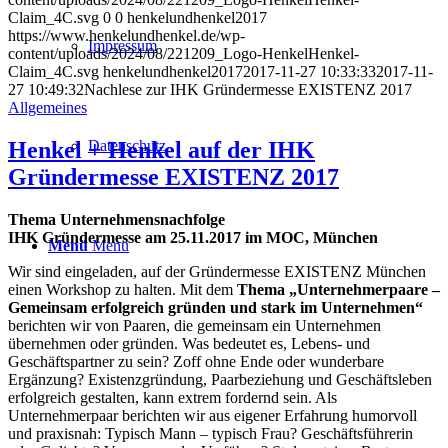
Claim_4C.svg
0
0
henkelundhenkel2017
https://www.henkelundhenkel.de/wp-
Impressum
content/uploads/2024/08/221209_Logo-HenkelHenkel-
Claim_4C.svg
henkelundhenkel2017
2017-11-27 10:33:33
2017-11-
27 10:49:32
Nachlese zur IHK Gründermesse EXISTENZ 2017
Allgemeines
Henkel + Henkel auf der IHK
Datenschutz
Gründermesse EXISTENZ 2017
Thema Unternehmensnachfolge
IHK Gründermesse am 25.11.2017 im MOC, München
Menü
Menü
Wir sind eingeladen, auf der Gründermesse EXISTENZ München
einen Workshop zu halten. Mit dem
Thema „Unternehmerpaare –
Gemeinsam erfolgreich gründen und stark im Unternehmen“
berichten wir von Paaren, die gemeinsam ein Unternehmen
übernehmen oder gründen. Was bedeutet es, Lebens- und
Geschäftspartner zu sein? Zoff ohne Ende oder wunderbare
Ergänzung? Existenzgründung, Paarbeziehung und Geschäftsleben
erfolgreich gestalten, kann extrem fordernd sein. Als
Unternehmerpaar berichten wir aus eigener Erfahrung humorvoll
und praxisnah: Typisch Mann – typisch Frau? Geschäftsführerin