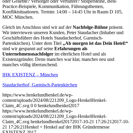
oder Geliebte? Versorger oder Verführer? Stolpersteine, Best-
Practice-Beispiele, Kommunikation, Führungsthemen,
Konfliktsituationen. Termin: 14:00 – 14:45 Uhr in Raum D 105,
MOC München.
Gleich im Anschluss sind wir auf der
Nachfolge-Bühne
präsent.
Wir interviewen unseren Kunden, Peter Staudacher (Inhaber und
Geschäftsführer des Hotels Staudacherhof, Garmisch-
Partenkirchen). Unter dem Titel
„Ab morgen ist das Dein Hotel!“
sind wir gespannt auf seine
Erfahrungen als
Unternehmensnachfolger
im elterlichen Hotel und als
Existenzgründer. Denn manches war klar, manches neu und
manches völlig überraschend.
IHK EXISTENZ – München
Staudacherhof, Garmisch-Partenkirchen
https://www.henkelundhenkel.de/wp-
content/uploads/2024/08/221209_Logo-HenkelHenkel-
Claim_4C.svg
0
0
henkelundhenkel2017
https://www.henkelundhenkel.de/wp-
content/uploads/2024/08/221209_Logo-HenkelHenkel-
Claim_4C.svg
henkelundhenkel2017
2017-10-21 17:26:21
2017-10-
21 17:26:21
Henkel + Henkel auf der IHK Gründermesse
EXISTENZ 2017