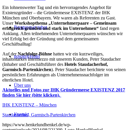
Ein lohnenswerter Tag und ein hervorragendes Angebot für
Existenzgründer – die Gründermesse EXISTENZ der IHK
München und Oberbayern. Wir waren als Referenten zu Gast.
Unser
Workshopthema „Unternehmerpaare – Gemeinsam
Beratungsangebot
erfolgreich gründen und stark im Unternehmen“
fand regen
Anklang. Allen teilnehmenden Unternehmerpaaren wünschen wir
viel Erfolg bei der Gründung und dem gemeinsamen
Geschäftsalltag!
Auf der
Nachfolge-Bühne
hatten wir ein kurzweiliges,
nosolo®Hotel
inhaltsstarkes Intermezzo mit unserem Kunden, Peter Staudacher
(Inhaber und Geschäftsführer des
Hotels Staudacherhof,
Garmisch-Partenkirchen
). Peter Staudacher berichtete von seinen
persönlichen Erfahrungen als Unternehmensnachfolger im
elterlichen Hotel.
Über uns
Aktuelles und Fotos zur IHK Gründermeese EXISTENZ 2017
finden Sie hier (bitte klicken).
IHK EXISTENZ – München
Kontakt
Staudacherhof, Garmisch-Partenkirchen
https://www.henkelundhenkel.de/wp-
content/uploads/2024/08/221209_Logo-HenkelHenkel-