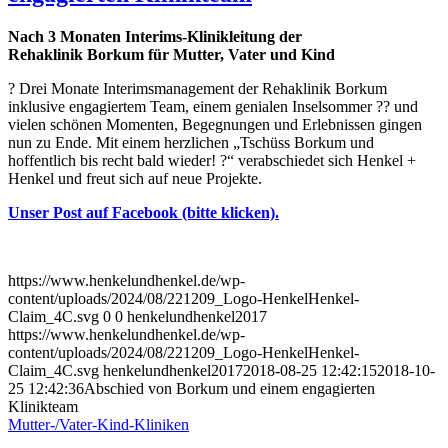
Nach 3 Monaten Interims-Klinikleitung der
Rehaklinik Borkum für Mutter, Vater und Kind
?️ Drei Monate Interimsmanagement der Rehaklinik Borkum
inklusive engagiertem Team, einem genialen Inselsommer ??️ und
vielen schönen Momenten, Begegnungen und Erlebnissen gingen
nun zu Ende. Mit einem herzlichen „Tschüss Borkum und
hoffentlich bis recht bald wieder! ?“ verabschiedet sich Henkel +
Henkel und freut sich auf neue Projekte.
Unser Post auf Facebook (bitte klicken).
https://www.henkelundhenkel.de/wp-
content/uploads/2024/08/221209_Logo-HenkelHenkel-
Claim_4C.svg
0
0
henkelundhenkel2017
https://www.henkelundhenkel.de/wp-
content/uploads/2024/08/221209_Logo-HenkelHenkel-
Claim_4C.svg
henkelundhenkel2017
2018-08-25 12:42:15
2018-10-
25 12:42:36
Abschied von Borkum und einem engagierten
Klinikteam
Mutter-/Vater-Kind-Kliniken