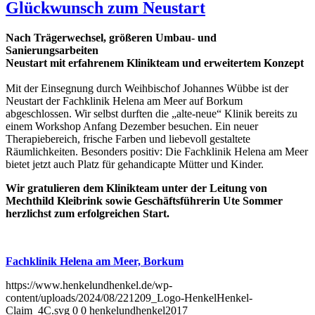
Glückwunsch zum Neustart
Nach Trägerwechsel, größeren Umbau- und
Sanierungsarbeiten
Neustart mit erfahrenem Klinikteam und erweitertem Konzept
Mit der Einsegnung durch Weihbischof Johannes Wübbe ist der
Neustart der Fachklinik Helena am Meer auf Borkum
abgeschlossen. Wir selbst durften die „alte-neue“ Klinik bereits zu
einem Workshop Anfang Dezember besuchen. Ein neuer
Therapiebereich, frische Farben und liebevoll gestaltete
Räumlichkeiten. Besonders positiv: Die Fachklinik Helena am Meer
bietet jetzt auch Platz für gehandicapte Mütter und Kinder.
Wir gratulieren dem Klinikteam unter der Leitung von
Mechthild Kleibrink sowie Geschäftsführerin Ute Sommer
herzlichst zum erfolgreichen Start.
Fachklinik Helena am Meer, Borkum
https://www.henkelundhenkel.de/wp-
content/uploads/2024/08/221209_Logo-HenkelHenkel-
Claim_4C.svg
0
0
henkelundhenkel2017