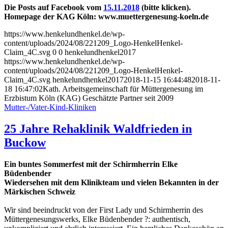
Die Posts auf Facebook vom
15.11.2018
(bitte klicken).
Homepage der KAG Köln: www.muettergenesung-koeln.de
https://www.henkelundhenkel.de/wp-
content/uploads/2024/08/221209_Logo-HenkelHenkel-
Claim_4C.svg
0
0
henkelundhenkel2017
https://www.henkelundhenkel.de/wp-
content/uploads/2024/08/221209_Logo-HenkelHenkel-
Claim_4C.svg
henkelundhenkel2017
2018-11-15 16:44:48
2018-11-
18 16:47:02
Kath. Arbeitsgemeinschaft für Müttergenesung im
Erzbistum Köln (KAG) Geschätzte Partner seit 2009
Mutter-/Vater-Kind-Kliniken
25 Jahre Rehaklinik Waldfrieden in
Buckow
Ein buntes Sommerfest mit der Schirmherrin Elke
Büdenbender
Wiedersehen mit dem Klinikteam und vielen Bekannten in der
Märkischen Schweiz
Wir sind beeindruckt von der First Lady und Schirmherrin des
Müttergenesungswerks,
E
lke Büdenbender
?
: authentisch,