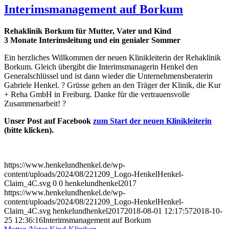
Interimsmanagement auf Borkum
Rehaklinik Borkum für Mutter, Vater und Kind
3 Monate Interimsleitung und ein genialer Sommer
Ein herzliches Willkommen der neuen
Klinikleiterin
der
Rehaklinik
Borkum. Gleich übergibt die Interimsmanagerin Henkel den
Generalschlüssel und ist dann wieder die Unternehmensberaterin
Gabriele Henkel.
?
Grüsse gehen an den Träger der Klinik, die Kur
+ Reha GmbH in
Freiburg
. Danke für die vertrauensvolle
Zusammenarbeit!
?
Unser Post auf Facebook
zum Start der neuen Klinikleiterin
(bitte klicken).
https://www.henkelundhenkel.de/wp-
content/uploads/2024/08/221209_Logo-HenkelHenkel-
Claim_4C.svg
0
0
henkelundhenkel2017
https://www.henkelundhenkel.de/wp-
content/uploads/2024/08/221209_Logo-HenkelHenkel-
Claim_4C.svg
henkelundhenkel2017
2018-08-01 12:17:57
2018-10-
25 12:36:16
Interimsmanagement auf Borkum