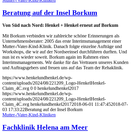
Mutter-/Vater-Kind-Kliniken
Beratung auf der Insel Borkum
Von Süd nach Nord: Henkel + Henkel erneut auf Borkum
Mit Borkum verbinden wir zahlreiche schöne Erinnerungen als
Unternehmensberater: 2005 das erste Interimsmanagement einer
Mutter-/Vater-Kind-Klinik. Danach folgte einzelne Aufträge und
Workshops, die wir auf der Nordseeinsel durchführen durften. Und
nun ist es wieder soweit. Borkum again im Rahmen eines
Interimsmanagements. Wir danke für das Vertrauen unseres Kunden
und Auftragsgebers und freuen uns auf das Team der Rehaklinik.
https://www.henkelundhenkel.de/wp-
content/uploads/2024/08/221209_Logo-HenkelHenkel-
Claim_4C.svg
0
0
henkelundhenkel2017
https://www.henkelundhenkel.de/wp-
content/uploads/2024/08/221209_Logo-HenkelHenkel-
Claim_4C.svg
henkelundhenkel2017
2018-06-01 11:47:45
2018-07-
03 17:33:22
Beratung auf der Insel Borkum
Mutter-/Vater-Kind-Kliniken
Fachklinik Helena am Meer