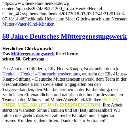
https://www.henkelundhenkel.de/wp-
content/uploads/2024/08/221209_Logo-HenkelHenkel-
Claim_4C.svg
henkelundhenkel2017
2018-03-07 17:41:21
2018-03-
07 18:14:48
Fachklinik Helena am Meer Glückwunsch zum Neustart
Mutter-/Vater-Kind-Kliniken
68 Jahre Deutsches Müttergenesungswerk
Herzlichen Glückwunsch!
Das
Müttergenesungswerk
feiert heute
seinen 68. Geburtstag
Das Zitat der Gründerin, Elly Heuss-Knapp, ist aktueller denn je.
Henkel + Henkel – Unternehmensberatung
wünscht der Elly-Heuss-
Knapp-Stiftung – Deutsche Müttergenesungswerk, dem Team in der
Geschäftsstelle Berlin sowie allen Engagierten bei den
Trägerverbänden, den Mitarbeiterinnen in der Kurberatung, den
zahlreichen Ehrenamtlichen und natürlich den hochprofessionellen
Teams in den Mütter- und Mutter-Vater-Kind-Kliniken
ALLES
GUTE, VIEL KRAFT UND IDEENREICHTUM.
Ihre Arbeit
stärkt im wahrsten Sinne Familien und ist (fast) unbezahlbar! Wir
fühlen uns geehrt, dass wir zahlreiche Kliniken und Träger zu
unseren Kunden zählen dürfen. Danke für Ihr Vertrauen!