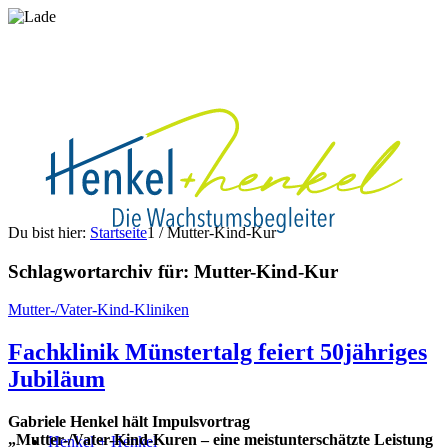
Du bist hier:
Startseite
1
/
Mutter-Kind-Kur
Schlagwortarchiv für:
Mutter-Kind-Kur
Mutter-/Vater-Kind-Kliniken
Fachklinik Münstertalg feiert 50jähriges
Jubiläum
Gabriele Henkel hält Impulsvortrag
„Mutter-/Vater-Kind-Kuren – eine meistunterschätzte Leistung
Henkel + Henkel