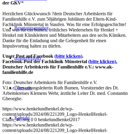
der GKV“
Herzlichen Glückwunsch
?
dem Deutscher Arbeitskreis für
Familienhilfe e.V. zum 50jährigen Jubiläum der Eltern-Kind-
Fachklinik Münstertal in Staufen. Was für eine Erfolgsgeschichte!
Beratungsangebot
Und was für ein buntes, fröhliches Wiedersehen für Henkel +
Henkel mit Klinikleitern und Mitarbeitern aus den sechs Kliniken.
Danke für die Einladung und die Gelegenheit für einen
Impulsvortrag halten zu dürfen.
Unser Post auf Facebook
(bitte klicken)
.
nosolo®Hotel
Facebook-Post der Fachklinik Münstertal
(bitte klicken).
Deutscher Arbeitskreis für Familienhilfe e.V.: www.ak-
familienhilfe.de
Foto: Deutscher Arbeitskreis für Familienhilfe e.V.
V
.l.n.r.
Verwaltungsleiterin Ruth Bumen, Vorsitzender des Dt.
Über uns
Arbeitskreises Klemens Wehr, ärztliche Leiter Dr. med. Constantin
Gheorghe.
https://www.henkelundhenkel.de/wp-
content/uploads/2024/08/221209_Logo-HenkelHenkel-
Kontakt
Claim_4C.svg
0
0
henkelundhenkel2017
https://www.henkelundhenkel.de/wp-
content/uploads/2024/08/221209_Logo-HenkelHenkel-