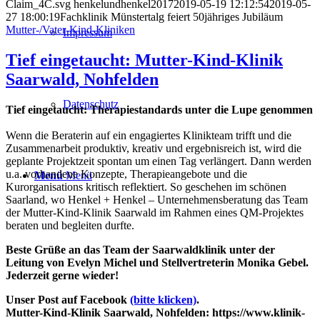
Claim_4C.svg
henkelundhenkel2017
2019-05-19 12:12:54
2019-05-
27 18:00:19
Fachklinik Münstertalg feiert 50jähriges Jubiläum
Mutter-/Vater-Kind-Kliniken
Impressum
Tief eingetaucht: Mutter-Kind-Klinik
Saarwald, Nohfelden
Datenschutz
Tief eingetaucht: Therapiestandards unter die Lupe genommen
Wenn die Beraterin auf ein engagiertes Klinikteam trifft und die
Zusammenarbeit produktiv, kreativ und ergebnisreich ist, wird die
geplante Projektzeit spontan um einen Tag verlängert. Dann werden
u.a. vorhandene Konzepte, Therapieangebote und die
Menü
Menü
Kurorganisations kritisch reflektiert. So geschehen im schönen
Saarland, wo Henkel + Henkel – Unternehmensberatung das Team
der Mutter-Kind-Klinik Saarwald im Rahmen eines QM-Projektes
beraten und begleiten durfte.
Beste Grüße an das Team der Saarwaldklinik unter der
Leitung von Evelyn Michel und Stellvertreterin Monika Gebel.
Jederzeit gerne wieder!
Unser Post auf Facebook
(bitte klicken)
.
Mutter-Kind-Klinik Saarwald, Nohfelden: https://www.klinik-