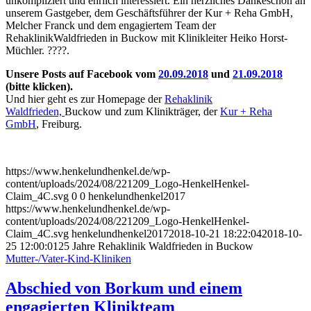
unkompliziert und ehrlich interessiert. Ein herzliches Dankeschön an
unserem Gastgeber, dem Geschäftsführer der Kur + Reha GmbH,
Melcher Franck und dem engagiertem Team der
RehaklinikWaldfrieden
in Buckow mit Klinikleiter Heiko Horst-
Müchler.
?
??
?
.
Unsere Posts auf Facebook vom
20.09.2018
und
21.09.2018
(bitte klicken).
Und hier geht es zur Homepage der
Rehaklinik
Waldfrieden,
Buckow und zum Klinikträger, der
Kur + Reha
GmbH
, Freiburg.
https://www.henkelundhenkel.de/wp-
content/uploads/2024/08/221209_Logo-HenkelHenkel-
Claim_4C.svg
0
0
henkelundhenkel2017
https://www.henkelundhenkel.de/wp-
content/uploads/2024/08/221209_Logo-HenkelHenkel-
Claim_4C.svg
henkelundhenkel2017
2018-10-21 18:22:04
2018-10-
25 12:00:01
25 Jahre Rehaklinik Waldfrieden in Buckow
Mutter-/Vater-Kind-Kliniken
Abschied von Borkum und einem
engagierten Klinikteam